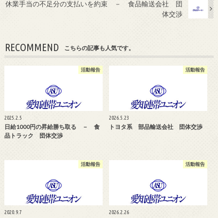
休業手当の不足分の支払いを約束 － 食品輸送会社 団
体交渉
RECOMMEND
こちらの記事も人気です。
活動報告
活動報告
2025.2.5
2026.5.23
日給1000円の昇給勝ち取る － 食
トヨタ系 部品輸送会社 団体交渉
品トラック 団体交渉
活動報告
活動報告
2020.9.7
2026.2.26