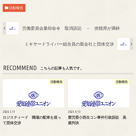
活動報告
労働委員会棄却命令 取消訴訟 － 傍聴席が満杯
ミキサードライバー組合員の親会社と団体交渉
RECOMMEND
こちらの記事も人気です。
活動報告
活動報告
2026.3.11
2023.4.13
ロジスティード 職場の配車を巡っ
愛労委小西生コン事件行政訴訟 高
て団体交渉
裁判決