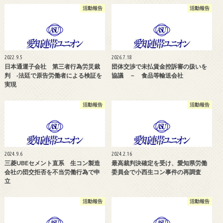
活動報告
活動報告
2022.9.5
2026.7.18
日本通運子会社 第三者行為労災裁
団体交渉で未払賃金控訴審の扱いを
判 ‐法廷で原告労働者による検証を
協議 － 食品等輸送会社
実現
活動報告
活動報告
2024.9.6
2024.2.16
三菱UBEセメント直系 生コン製造
最高裁判決確定を受け、愛知県労働
会社の団交拒否を不当労働行為で申
委員会で小西生コン事件の再調査
立
活動報告
活動報告