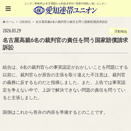
ユニオン事務所は 名古屋駅から約徒歩10分 / 残業代回収に強いユニオン
ホーム
活動報告
名古屋高裁6名の裁判官の責任を問う国家賠償請求訴訟
2026.05.29
活動報告
名古屋高裁6名の裁判官の責任を問う国家賠償請求
訴訟
組合は、6名の裁判官らの事実認定がおかしいことを問題にする
以前に、裁判官らが原告の主張を取り違えた不注意は、裁判官
の義務に反するものだと指摘しました。また、上告では事実認
定を争えない中で、上訴で解決できない問題の責任を問うてい
ると主張しました。
国側はこれから答弁の内容を準備するとのことです。