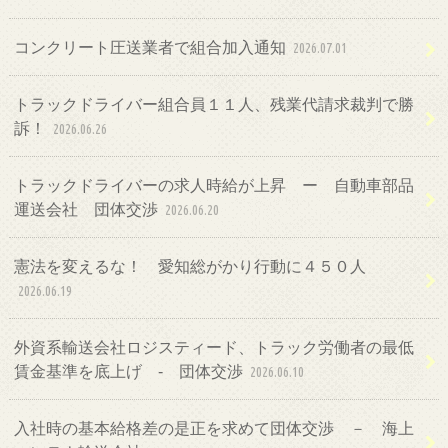
コンクリート圧送業者で組合加入通知
2026.07.01
トラックドライバー組合員１１人、残業代請求裁判で勝
訴！
2026.06.26
トラックドライバーの求人時給が上昇 ー 自動車部品
運送会社 団体交渉
2026.06.20
憲法を変えるな！ 愛知総がかり行動に４５０人
2026.06.19
外資系輸送会社ロジスティード、トラック労働者の最低
賃金基準を底上げ ‐ 団体交渉
2026.06.10
入社時の基本給格差の是正を求めて団体交渉 － 海上