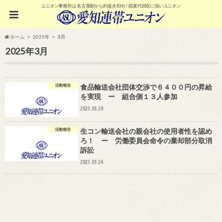
ユニオン事務所は 名古屋駅から約徒歩10分 / 残業代回収に強いユニオン
ホーム
2025年
3月
2025年3月
活動報告
食品輸送会社団体交渉で６４００円の昇給
を実現 ー 組合側１３人参加
2025.03.29
活動報告
生コン輸送会社の親会社の使用者性を認め
ろ！ ー 労働委員会命令の棄却部分取消
訴訟
2025.03.24