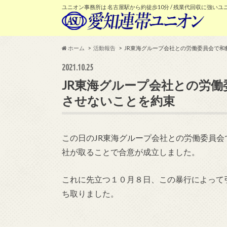
ユニオン事務所は 名古屋駅から約徒歩10分 / 残業代回収に強いユ
ホーム
活動報告
JR東海グループ会社との労働委員会で
2021.10.25
JR東海グループ会社との労
させないことを約束
この日のJR東海グループ会社との労働委員
社が取ることで合意が成立しました。
これに先立つ１０月８日、この暴行によって
ち取りました。