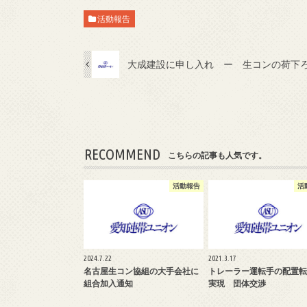
活動報告
大成建設に申し入れ ー 生コンの荷下
RECOMMEND
こちらの記事も人気です。
活動報告
活
2024.7.22
2021.3.17
名古屋生コン協組の大手会社に
トレーラー運転手の配置転
組合加入通知
実現 団体交渉