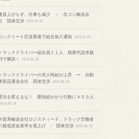
運賃上がらず、仕事も減少 － 生コン輸送会
社 団体交渉
2026.07.02
コンクリート圧送業者で組合加入通知
2026.07.01
トラックドライバー組合員１１人、残業代請求裁
判で勝訴！
2026.06.26
トラックドライバーの求人時給が上昇 ー 自動
車部品運送会社 団体交渉
2026.06.20
憲法を変えるな！ 愛知総がかり行動に４５０人
2026.06.19
外資系輸送会社ロジスティード、トラック労働者
の最低賃金基準を底上げ ‐ 団体交渉
2026.06.10