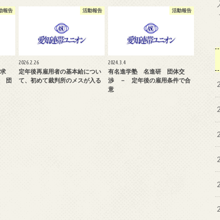
動報告
活動報告
活動報告
2026.2.26
2024.3.4
追求
定年後再雇用者の基本給につい
有名進学塾 名進研 団体交
 団
て、初めて裁判所のメスが入る
渉 － 定年後の雇用条件で合
意