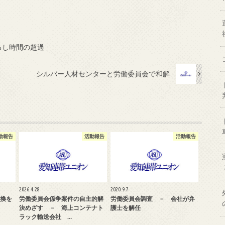
ろし時間の超過
シルバー人材センターと労働委員会で和解
動報告
活動報告
活動報告
2026.4.28
2020.9.7
換を
労働委員会係争案件の自主的解
労働委員会調査 － 会社が弁
決めざす － 海上コンテナト
護士を解任
ラック輸送会社 …