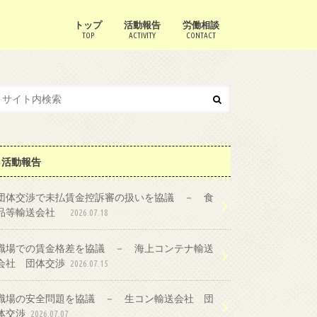
トップ
活動報告
労働相談
TOP
ACTIVITY
CONTACT
活動報告
団体交渉で未払賃金控訴審の扱いを協議 － 食
品等輸送会社
2026.07.18
職場での賃金格差を協議 － 海上コンテナ輸送
会社 団体交渉
2026.07.15
職場の安全問題を協議 － 生コン輸送会社 団
体交渉
2026.07.07