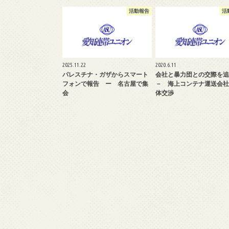
活動報告
活
2025.11.22
2020.6.11
パレスチナ・ガザからスマート
会社と暴力団との交際を
フォンで報告 ー 名古屋で集
－ 海上コンテナ運送会社
会
体交渉