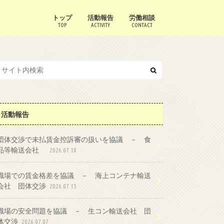
トップ
活動報告
労働相談
TOP
ACTIVITY
CONTACT
活動報告
団体交渉で未払賃金控訴審の扱いを協議 － 食
品等輸送会社
2026.07.18
職場での賃金格差を協議 － 海上コンテナ輸送
会社 団体交渉
2026.07.15
職場の安全問題を協議 － 生コン輸送会社 団
体交渉
2026.07.07