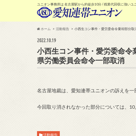
ユニオン事務所は 名古屋駅から約徒歩10分 / 残業代回収に強いユ
ホーム
活動報告
小西生コン事件・愛労委命令棄却部分取
2022.10.19
小西生コン事件・愛労委命令
県労働委員会命令一部取消
名古屋地裁は、愛知連帯ユニオンの訴えを一
今回取り消されなかった部分については、10
活動報告