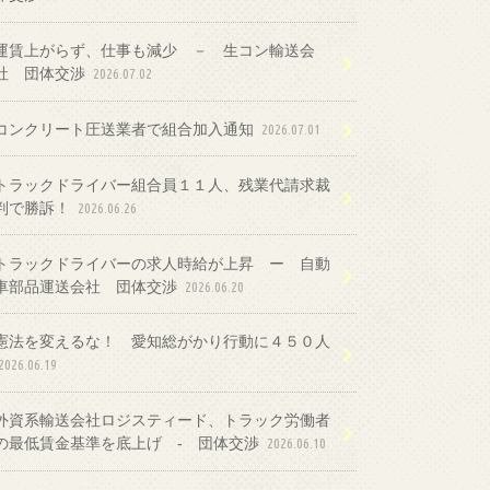
運賃上がらず、仕事も減少 － 生コン輸送会
社 団体交渉
2026.07.02
コンクリート圧送業者で組合加入通知
2026.07.01
トラックドライバー組合員１１人、残業代請求裁
判で勝訴！
2026.06.26
トラックドライバーの求人時給が上昇 ー 自動
車部品運送会社 団体交渉
2026.06.20
憲法を変えるな！ 愛知総がかり行動に４５０人
2026.06.19
外資系輸送会社ロジスティード、トラック労働者
の最低賃金基準を底上げ ‐ 団体交渉
2026.06.10