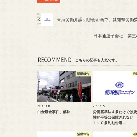
東海労働弁護団総会企画で、愛知県労働
日本通運子会社 第三
RECOMMEND
こちらの記事も人気です。
活動報告
活
2011.11.8
2016.1.27
白金鍍金事件、解決
労働基準法４条だけでは賃
性的平等は保障されない
ＩＬＯ条約勧告適…
活動報告
活