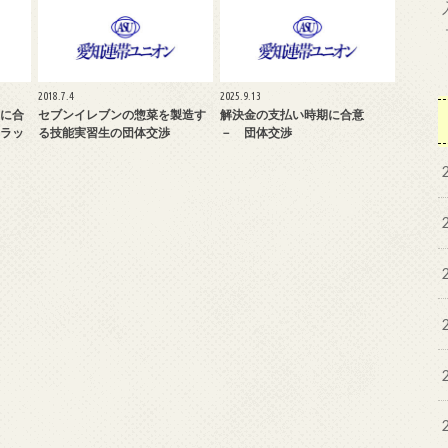
2018.7.4
2025.9.13
に合
セブンイレブンの惣菜を製造す
解決金の支払い時期に合意
ラッ
る技能実習生の団体交渉
－ 団体交渉