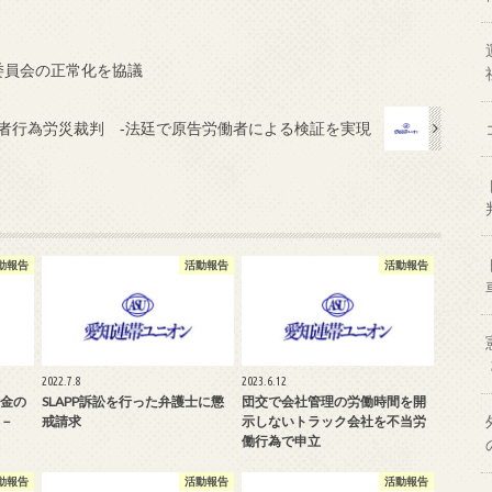
委員会の正常化を協議
者行為労災裁判 ‐法廷で原告労働者による検証を実現
動報告
活動報告
活動報告
2022.7.8
2023.6.12
金の
SLAPP訴訟を行った弁護士に懲
団交で会社管理の労働時間を開
 －
戒請求
示しないトラック会社を不当労
働行為で申立
動報告
活動報告
活動報告