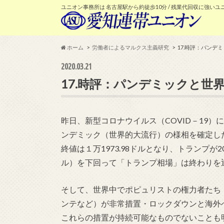
ユニオン事務所は 名古屋駅から約徒歩10分 / 残業代回収に強いユ
ホーム
労働者によるマルクス主義研究
17.時評：パンデ
2020.03.21
17.時評：パンデミックと世
昨日、新型コロナウイルス（COVID－19
ンデミック（世界的大流行）の様相を確定し
終値は１万1973.98ドルとなり、トランプが2
ル）を下回って「トランプ相場」は終わりを迎
そして、世界中でポピュリストの権力者たち
ンテなど）が非常措置・ロックダウンと海外
これらの措置が持続可能なものでないことも