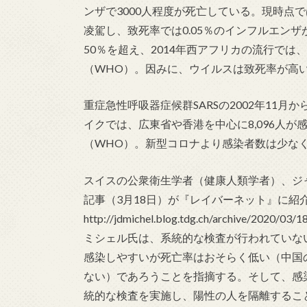
ンザで3000人程度が死亡している。現時点
凌駕し、致死率では0.05％のインフルエン
50％を超え、2014年西アフリカの流行では、
（WHO）。因みに、ウイルスは致死率が高
重症急性呼吸器症候群SARSの2002年11月
イクでは、広東省や香港を中心に8,096人が感
（WHO）。新型コロナより感染者数は少な
スイスの公衆衛生学者（健康人類学者）、ジ
記事（3月18日）が『レイバーネット』に紹
http://jdmichel.blog.tdg.ch/archive/2020/03/1
ミシェル氏は、系統的な検査が行われていない
感染しやすいが死亡率はおそらく低い（中国の
ない）であろうことを指摘する。そして、感
統的な検査を実施し、陽性の人を隔離するこ