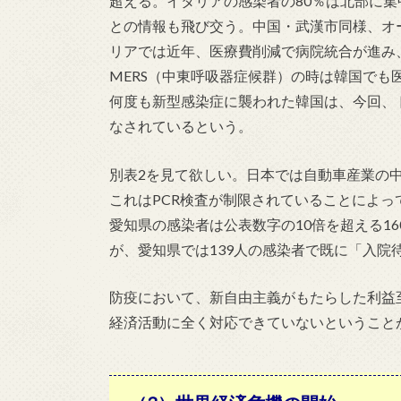
超える。イタリアの感染者の80％は北部に集
との情報も飛び交う。中国・武漢市同様、オ
リアでは近年、医療費削減で病院統合が進み、
MERS（中東呼吸器症候群）の時は韓国でも医
何度も新型感染症に襲われた韓国は、今回、
なされているという。
別表2を見て欲しい。日本では自動車産業の
これはPCR検査が制限されていることによっ
愛知県の感染者は公表数字の10倍を超える1
が、愛知県では139人の感染者で既に「入院
防疫において、新自由主義がもたらした利益
経済活動に全く対応できていないということ