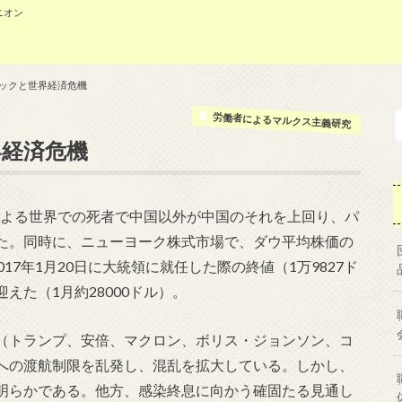
ニオン
ミックと世界経済危機
労働者によるマルクス主義研究
界経済危機
）による世界での死者で中国以外が中国のそれを上回り、パ
た。同時に、ニューヨーク株式市場で、ダウ平均株価の
017年1月20日に大統領に就任した際の終値（1万9827ド
えた（1月約28000ドル）。
（トランプ、安倍、マクロン、ボリス・ジョンソン、コ
への渡航制限を乱発し、混乱を拡大している。しかし、
明らかである。他方、感染終息に向かう確固たる見通し