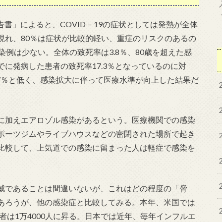
報告書」によると、COVID－19の症状としては発熱が全体
が現れ、80％は症状が比較的軽い、重症のリスクのあるの
染例は少ない。全体の致死率は3.8％、80歳を超えた感
までに発病した患者の致死率17.3％となっているのに対
.7％と低く、感染拡大に伴って医療水準が向上した結果だ
に加えエアロゾル感染があるという。医療機関での感染
ポーツジムやライブハウスなどの密閉された場所で起き
比較して、上気道での感染に留まった人は軽症で感染を
威であることは間違いないが、これはどの程度の「脅
あろうが、他の感染症と比較してみる。本年、米国では
者は1万4000人に昇る。日本では近年、毎年インフルエ