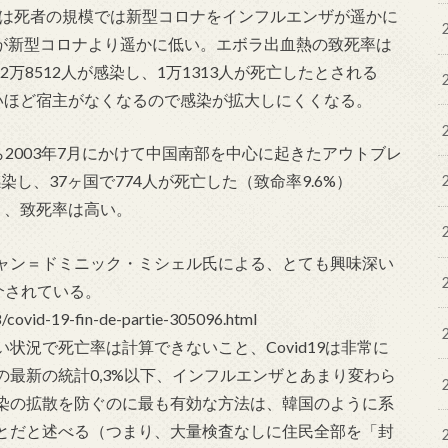
では死者の規模では新型コロナをインフルエンザが遥かに
ザが新型コロナより遥かに低い。エボラ出血熱の致死率は
2万8512人が感染し、1万1313人が死亡したとされる
いほど宿主がなくなるので感染が拡大しにくくなる。
から2003年7月にかけて中国南部を中心に起きたアウトブレ
染し、37ヶ国で774人が死亡した（致命率9.6%）
く、致死率は高い。
ャン＝ドミニック・ミシェル氏による、とても興味深い
介されている。
8/covid-19-fin-de-partie-305096.html
状況で死亡率は計算できないこと、Covid19は非常に
最新の統計0,3%以下、インフルエンザとあまり変わら
染の拡散を防ぐのに最も有効な方法は、韓国のように系
とだと述べる（つまり、大量検査なしに住民全部を「封