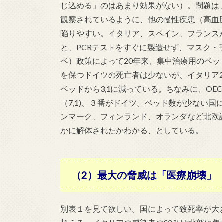
じ込める」のはあまり効果がない）。問題は
観察されているように、他の慢性疾患（高血
陥りやすい。イタリア、スペイン、フランス
と、PCRテストをすぐに製造せず、マスク
ベ）政策によって20年来、集中治療用のベッ
を保つドイツの死亡者は少ないが、イタリア2,
ベッドから3,1に減っている。ちなみに、OEC
（7,1)、３番がドイツ。ベッド数が少ない国には
ンマーク、フィンランド、オランダなど北欧
かに解体されたかわかる、としている。
（2）最大の脅威は「医療崩壊」
別表１を見て欲しい。国によって致死率が大