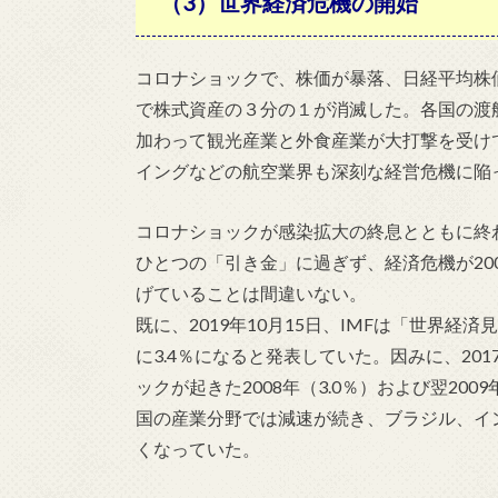
（3）世界経済危機の開始
コロナショックで、株価が暴落、日経平均株価は
で株式資産の３分の１が消滅した。各国の渡
加わって観光産業と外食産業が大打撃を受け
イングなどの航空業界も深刻な経営危機に陥
コロナショックが感染拡大の終息とともに終
ひとつの「引き金」に過ぎず、経済危機が20
げていることは間違いない。
既に、2019年10月15日、IMFは「世界経済
に3.4％になると発表していた。因みに、201
ックが起きた2008年（3.0％）および翌20
国の産業分野では減速が続き、ブラジル、イ
くなっていた。