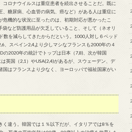
、コロナウイルスは重症患者を続出させることだ。既に
圧、糖尿病、心血管の病気、癌など）がある人は重症に
が危機的な状況に至ったのは、初期対応が悪かったこ
・手袋など防護用品が欠乏していること、そして（ネオリ
ド数を減らしてきたからだという。1000人対し６ベッド
6、スペイン2,4より少しマシなフランスも2000年の４
Dの2020年の統計でトップは日本（7,8)、次が韓国
英国（2,1）やUSA(2,4)があるが、スウェーデン、デ
諸国はフランスより少なく、ヨーロッパで福祉国家がい
きく違う。韓国では１％以下だが、イタリアでは8％を