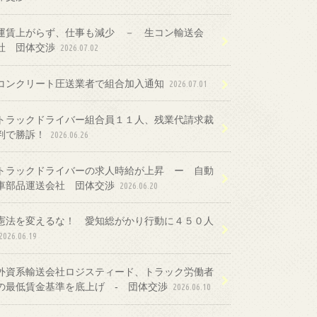
運賃上がらず、仕事も減少 － 生コン輸送会
社 団体交渉
2026.07.02
コンクリート圧送業者で組合加入通知
2026.07.01
トラックドライバー組合員１１人、残業代請求裁
判で勝訴！
2026.06.26
トラックドライバーの求人時給が上昇 ー 自動
車部品運送会社 団体交渉
2026.06.20
憲法を変えるな！ 愛知総がかり行動に４５０人
2026.06.19
外資系輸送会社ロジスティード、トラック労働者
の最低賃金基準を底上げ ‐ 団体交渉
2026.06.10