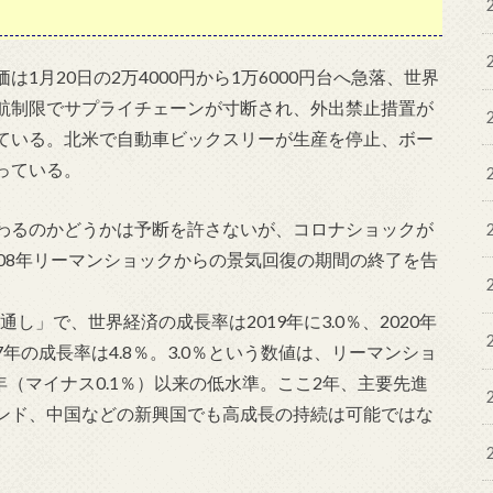
1月20日の2万4000円から1万6000円台へ急落、世界
航制限でサプライチェーンが寸断され、外出禁止措置が
ている。北米で自動車ビックスリーが生産を停止、ボー
っている。
わるのかどうかは予断を許さないが、コロナショックが
08年リーマンショックからの景気回復の期間の終了を告
見通し」で、世界経済の成長率は2019年に3.0％、2020年
7年の成長率は4.8％。3.0％という数値は、リーマンショ
09年（マイナス0.1％）以来の低水準。ここ2年、主要先進
ンド、中国などの新興国でも高成長の持続は可能ではな