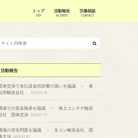
トップ
活動報告
労働相談
TOP
ACTIVITY
CONTACT
活動報告
団体交渉で未払賃金控訴審の扱いを協議 － 食
品等輸送会社
2026.07.18
職場での賃金格差を協議 － 海上コンテナ輸送
会社 団体交渉
2026.07.15
職場の安全問題を協議 － 生コン輸送会社 団
体交渉
2026.07.07