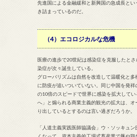
先進国による金融緩和と新興国の急成長とい
き詰まっているのだ。
（4）エコロジカルな危機
医療の進歩で20世紀は感染症を克服したとさ
染症が次々誕生している。
グローバリズムは自然を改造して温暖化と多
に防疫が追いついていない。同じ中国を発祥の地
の10倍のスピードで世界に感染を拡大して
へ」と煽られる商業主義的観光の拡大は、オ
り出しているとするのは言い過ぎだろうか。
「人道主義実践医師協議会」ウ・ソッキュン
くなって、資本主義的工場式畜産業で豚や鶏